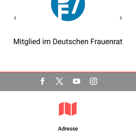
‹
›

Adresse