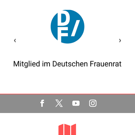
‹
›
