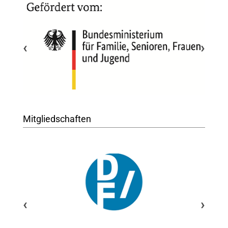
‹
›
Mitgliedschaften
‹
›