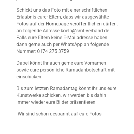
S
chickt
uns das Foto
mit einer schriftlichen
Erlaubnis eurer Eltern
, dass wir ausgewählte
Fotos auf der Homepage veröffentlichen dürfen,
an folgende Adresse:
koel
n
@smf-verband.de.
Falls eure Eltern keine E-Mailadresse haben
dann
gerne
auch
per WhatsApp an folgende
Numme
r: 0174 275 3759
Dabei könnt Ihr auch gerne
eure Vornamen
sowie eure
persönliche Ramadanb
otschaft mit
einschicken.
Bis zum letzten
Ramadantag
könnt ihr uns eure
Kunstwerke schicken, wir werden bis dahin
immer wieder eure Bilder präsentieren.
Wir sind schon gespannt
auf eure Fotos
!