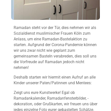
Ramadan steht vor der Tür, dies nehmen wir als
Sozialdienst muslimischer Frauen Köln zum
Anlass, um eine
Ramadan-Bastelaktion
zu
starten. Aufgrund der Corona-Pandemie können
wir uns zwar nicht
wie geplant zum
gemeinsamen Basteln
verabreden, dies soll uns
die Vorfreude auf Ramadan jedoch nicht
nehmen!
Deshalb
starten wir hiermit einen
Aufruf an alle
Kinder unserer Paten/Patinnen und Mentees
:
Zeigt uns eure Kunstwerke! Egal ob
Ramadan
k
alender,
Ramadan
f
ensterbilder,
-
d
ekoration, oder
Grußkarten
, wir freuen uns über
jedes einzelne Foto eurer gebastelten Schätze.