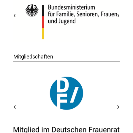
‹
›
Mitgliedschaften
‹
›