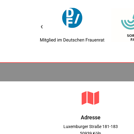
‹

Adresse
Luxemburger Straße 181-183
50939 Köln