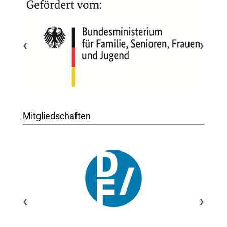
‹
›
Mitgliedschaften
‹
›