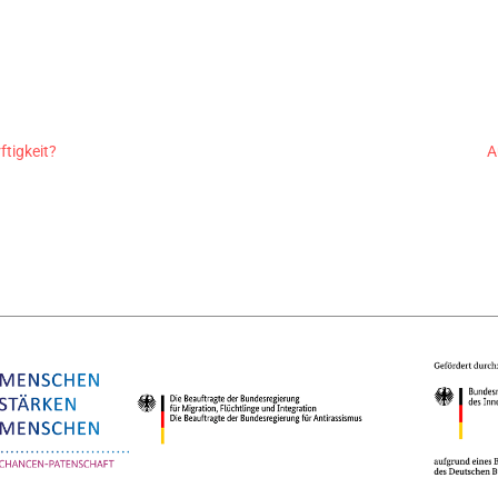
tigkeit?
A