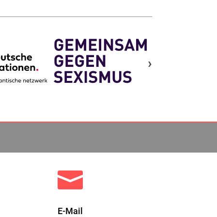
›

E-Mail