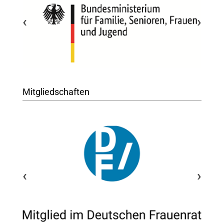
‹
›
Mitgliedschaften
‹
›