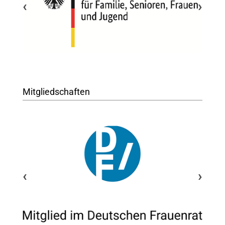
‹
›
Mitgliedschaften
‹
›