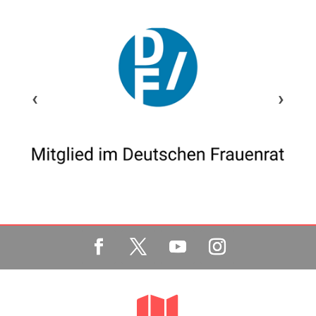
‹
›
