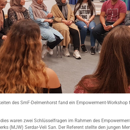
keiten des SmF-Delmenhorst fand ein Empowerment-Workshop für
– dies waren zwei Schlüsselfragen im Rahmen des Empowerment
s (MJW) Serdar-Veli Sarı. Der Referent stellte den jungen Me