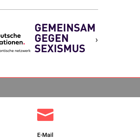
›

E-Mail