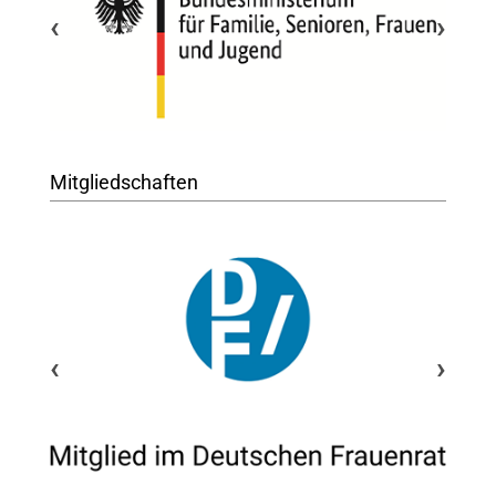
‹
›
Mitgliedschaften
‹
›